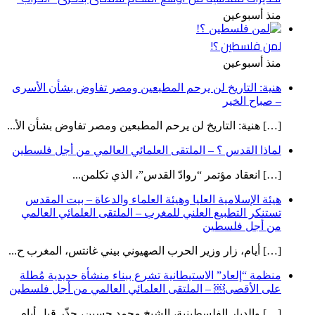
منذ أسبوعين
لمن فلسطين ؟!
منذ أسبوعين
هنية: التاريخ لن يرحم المطبعين ومصر تفاوض بشأن الأسرى
– صباح الخير
[…] هنية: التاريخ لن يرحم المطبعين ومصر تفاوض بشأن الأ...
لماذا القدس ؟ – الملتقى العلمائي العالمي من أجل فلسطين
[…] انعقاد مؤتمر “روادّ القدس”، الذي تكلمن...
هيئة الإسلامية العليا وهيئة العلماء والدعاة – بيت المقدس
تستنكر التطبيع العلني للمغرب – الملتقى العلمائي العالمي
من أجل فلسطين
[…] أيام، زار وزير الحرب الصهيوني بيني غانتس، المغرب ح...
منظمة “إلعاد” الاستيطانية تشرع ببناء منشأة حديدية مُطلة
على الأقصى￼ – الملتقى العلمائي العالمي من أجل فلسطين
[…] والديار الفلسطينية، الشيخ محمد حسين، حذّر قبل أيام...