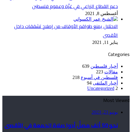
دعم القطاع الزراعي في غزّة وعموم فلسطين
أغسطس 8, 2021
الاحتلال يمنع طواقم الأوقاف من إصلاح تشققات داخل
الأقصى
يناير 11, 2021
Categories
أخبار فلسطين
639
مقالات
223
فلسطين في أسبوع
218
أخبار الملتقى
94
Uncategorized
2
Most Viewed
يونيو 23, 2023
نحو 50 ألف مصلٍّ أدوا صلاة الجمعة في الأقصى