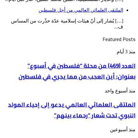
الملتقى العلمائي العالمي من أجل فلسطين
[…] يُشار إلى أنّ هيئات إسلامية عدّة حذّرت من المساس
ف...
Featured Posts
العدد
منذ 3 أيام
(469)
من
العدد (469) من مجلة “فلسطين في أسبوع”
مجلة
بعنوان: أين العجب من مما يجري في فلسطين
“فلسطين
في
أسبوع”
الملتقى
منذ أسبوع واحد
بعنوان: أين
العلمائي
العجب
الملتقى العلمائي العالمي يدعو إلى إحياء المولد
العالمي
من
يدعو
مما
النبوي تحت شعار “رحماء بينهم”
إلى
يجري
إحياء
في
المولد
فلسطين
العدد
منذ أسبوعين
النبوي
(468)
تحت