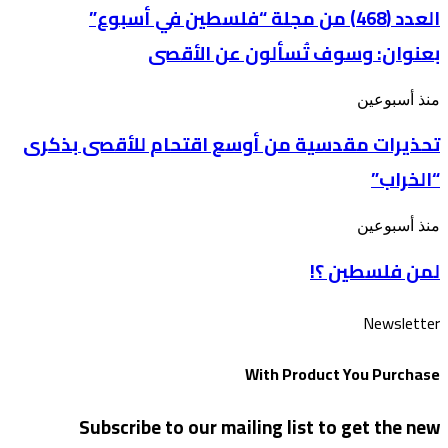
من
العدد (468) من مجلة “فلسطين في أسبوع”
شعار
مجلة
“رحماء
بعنوان: وسوف تُسألون عن الأقصى
“فلسطين
بينهم”
في
أسبوع”
تحذيرات
منذ أسبوعين
بعنوان: وسوف
مقدسية
تُسألون
تحذيرات مقدسية من أوسع اقتحام للأقصى بذكرى
من
عن
أوسع
الأقصى
“الخراب”
اقتحام
للأقصى
بذكرى
لمن
منذ أسبوعين
“الخراب”
فلسطين
لمن فلسطين ؟!
؟!
Newsletter
With Product You Purchase
Subscribe to our mailing list to get the new