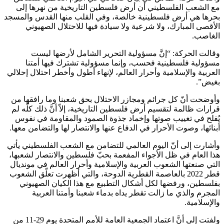
مع الشعب الفلسطيني أن أرض فلسطين التاريخية من نهرها إلى
بحرها هي أرض فلسطينية خالصة، وفي القلب منها القدس والمسجد
الأقصى المبارك، ولا شرعية ولا سيادة فيها للاحتلال الصهيوني
الغاصب.
وقالت الحركة: “إنَّ مسؤولية التحرير الشامل لأرضها ليست
مسؤولية فلسطينية فحسب، وإنما مسؤولية تشترك فيها أمتنا
العربية والإسلامية وأحرار العالم، لإنهاء أطول وأخطر احتلال إحلالي
بغيض”.
وأوضحت أنّ كل جرائم ومجازر الاحتلال بحق شعبنا وما رافقها من
قرارات ظالمة لتقسيم أرض فلسطين التاريخية، إلاّ أنَّ ذلك كلّه لم
يُفلح في تغييب صوتها وإخماد جذوة الصمود والمقاومة في نفوس
أبنائها، وصوت الأحرار في الدفاع عنها والانتصار لها والتضامن معها.
وأشارت إلى أنّ اليوم العالمي للتضامن مع الشعب الفلسطيني يأتي
هذا العام في ظل الأجواء المفعمة بحبّ فلسطين والانتصار لشعبها،
التي صنعتها الشعوب العربية والإسلامية وأحرار العالم في مونديال
قطر 2022 بالعاصمة القطرية الدوحة، والتي أظهرت تعلّق الشعوب
بفلسطين، ورفضها لكل أشكال التطبيع مع هذا الكيان الصهيوني
المجرم والذي ما زالت تقطر يداه بدماء شعبنا وأمتنا العربية
والإسلامية.
ولفتت إلى أنَّ اعتماد الجمعية العامة للأمم المتحدة يوم 29-11 من