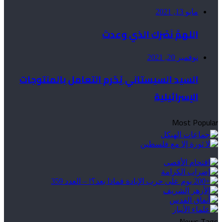
مايو 13, 2021
اللهمَّ نَصْرَك الذي وعدتَ
نوفمبر 20, 2021
السيد السيستاني يُحّرم التعامل بالمنتوجات
الإسرائيلية
Most Popular
News Tags