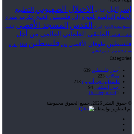
الاحتلال الصهيوني
إسرائيل
التطبيع
الإمارات
الحملة العالمية للعودة إلى فلسطين
الشيخ عكرمة صبري
القدس
المسجد الأقصى
الشيخ محمد الناوي
العراق
الملتقى
الملتقى العلمائي العالمي من أجل
العلمائي العالمي
فلسطين
فلسطين
طوفان الأقصى
قطاع غزة
غزة
قطاع غزّة
يوم القدس العالمي
Categories
أخبار فلسطين
639
مقالات
223
فلسطين في أسبوع
218
أخبار الملتقى
94
Uncategorized
2
© حقوق النشر 2026، جميع الحقوق محفوظة
تم التطوير بواسطة
فيسبوك
‫X
‫YouTube