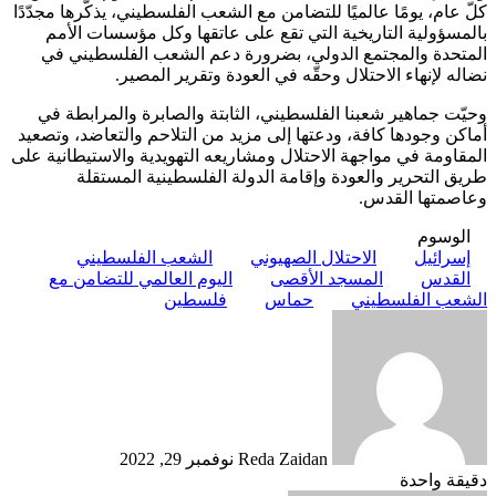
كلّ عام، يومًا عالميًا للتضامن مع الشعب الفلسطيني، يذكّرها مجدّدًا
بالمسؤولية التاريخية التي تقع على عاتقها وكل مؤسسات الأمم
المتحدة والمجتمع الدولي، بضرورة دعم الشعب الفلسطيني في
نضاله لإنهاء الاحتلال وحقّه في العودة وتقرير المصير.
وحيّت جماهير شعبنا الفلسطيني، الثابتة والصابرة والمرابطة في
أماكن وجودها كافة، ودعتها إلى مزيد من التلاحم والتعاضد، وتصعيد
المقاومة في مواجهة الاحتلال ومشاريعه التهويدية والاستيطانية على
طريق التحرير والعودة وإقامة الدولة الفلسطينية المستقلة
وعاصمتها القدس.
الوسوم
إسرائيل
الاحتلال الصهيوني
الشعب الفلسطيني
القدس
المسجد الأقصى
اليوم العالمي للتضامن مع
الشعب الفلسطيني
حماس
فلسطين
أرسل
بريدا
إلكترونيا
Reda Zaidan
نوفمبر 29, 2022
دقيقة واحدة