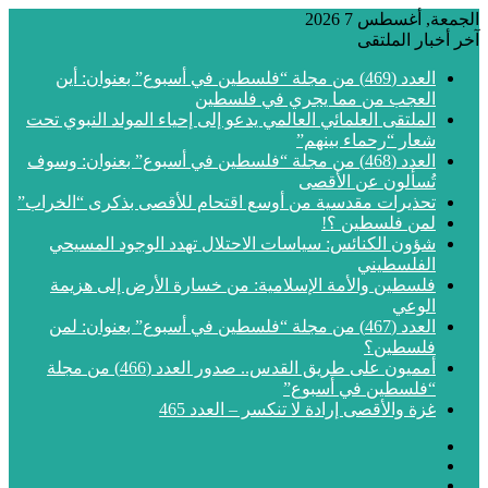
الجمعة, أغسطس 7 2026
آخر أخبار الملتقى
العدد (469) من مجلة “فلسطين في أسبوع” بعنوان: أين
العجب من مما يجري في فلسطين
الملتقى العلمائي العالمي يدعو إلى إحياء المولد النبوي تحت
شعار “رحماء بينهم”
العدد (468) من مجلة “فلسطين في أسبوع” بعنوان: وسوف
تُسألون عن الأقصى
تحذيرات مقدسية من أوسع اقتحام للأقصى بذكرى “الخراب”
لمن فلسطين ؟!
شؤون الكنائس: سياسات الاحتلال تهدد الوجود المسيحي
الفلسطيني
فلسطين والأمة الإسلامية: من خسارة الأرض إلى هزيمة
الوعي
العدد (467) من مجلة “فلسطين في أسبوع” بعنوان: لمن
فلسطين؟
أمميون على طريق القدس.. صدور العدد (466) من مجلة
“فلسطين في أسبوع”
غزة والأقصى إرادة لا تنكسر – العدد 465
فيسبوك
‫X
‫YouTube