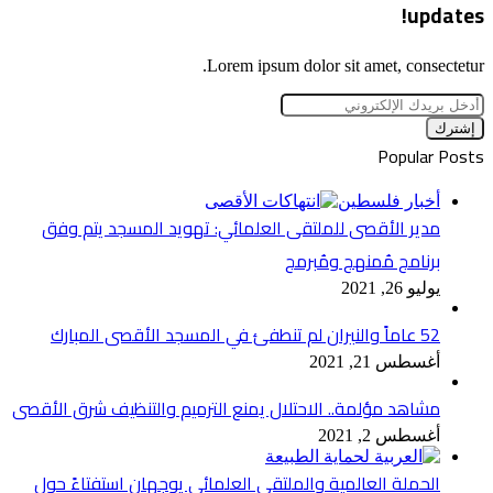
updates!
Lorem ipsum dolor sit amet, consectetur.
أدخل
بريدك
الإلكتروني
Popular Posts
أخبار فلسطين
مدير الأقصى للملتقى العلمائي: تهويد المسجد يتم وفق
برنامج مُمنهج ومُبرمج
يوليو 26, 2021
52 عاماً والنيران لم تنطفئ في المسجد الأقصى المبارك
أغسطس 21, 2021
مشاهد مؤلمة.. الاحتلال يمنع الترميم والتنظيف شرق الأقصى
أغسطس 2, 2021
الحملة العالمية والملتقى العلمائي يوجهان استفتاءً حول