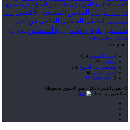
الحملة العالمية للعودة إلى فلسطين
الشيخ عكرمة صبري
القدس
المسجد الأقصى
الشيخ محمد الناوي
العراق
الملتقى
الملتقى العلمائي العالمي من أجل
العلمائي العالمي
فلسطين
فلسطين
طوفان الأقصى
قطاع غزة
غزة
قطاع غزّة
يوم القدس العالمي
Categories
أخبار فلسطين
639
مقالات
223
فلسطين في أسبوع
218
أخبار الملتقى
94
Uncategorized
2
© حقوق النشر 2026، جميع الحقوق محفوظة
تم التطوير بواسطة
فيسبوك
‫X
‫YouTube
انستقرام
‫X
زر
ڤايبر
تيلقرام
واتساب
فيسبوك