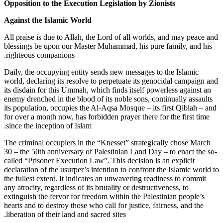
Opposition to the Execution Legislation by Zionists
Against the Islamic World
All praise is due to Allah, the Lord of all worlds, and may peace and
blessings be upon our Master Muhammad, his pure family, and his
righteous companions.
Daily, the occupying entity sends new messages to the Islamic
world, declaring its resolve to perpetuate its genocidal campaign and
its disdain for this Ummah, which finds itself powerless against an
enemy drenched in the blood of its noble sons, continually assaults
its population, occupies the Al-Aqsa Mosque – its first Qiblah – and
for over a month now, has forbidden prayer there for the first time
since the inception of Islam.
The criminal occupiers in the “Knesset” strategically chose March
30 – the 50th anniversary of Palestinian Land Day – to enact the so-
called “Prisoner Execution Law”. This decision is an explicit
declaration of the usurper’s intention to confront the Islamic world to
the fullest extent. It indicates an unwavering readiness to commit
any atrocity, regardless of its brutality or destructiveness, to
extinguish the fervor for freedom within the Palestinian people’s
hearts and to destroy those who call for justice, fairness, and the
liberation of their land and sacred sites.