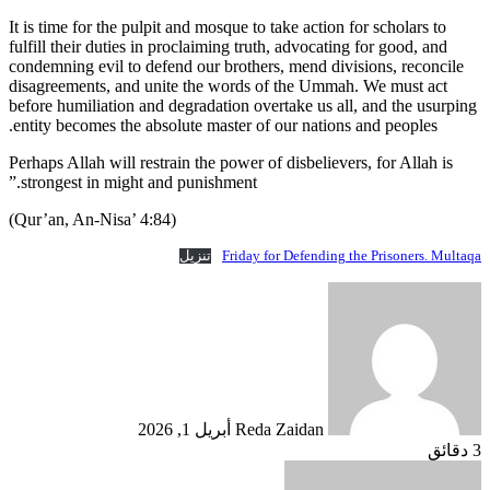
It is time for the pulpit and mosque to take action for scholars to
fulfill their duties in proclaiming truth, advocating for good, and
condemning evil to defend our brothers, mend divisions, reconcile
disagreements, and unite the words of the Ummah. We must act
before humiliation and degradation overtake us all, and the usurping
entity becomes the absolute master of our nations and peoples.
Perhaps Allah will restrain the power of disbelievers, for Allah is
strongest in might and punishment.”
(Qur’an, An-Nisa’ 4:84)
Friday for Defending the Prisoners. Multaqa
تنزيل
أرسل
بريدا
إلكترونيا
Reda Zaidan
أبريل 1, 2026
3 دقائق