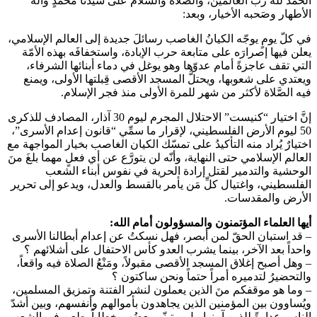
الحمد لله ربِّ العالمين، والصَّلاة والسَّلام على سيدنا محمَّدٍ وآله
الأطهار وصَحبه الأخيار، وبعد:
في كلّ يومٍ يوجّه الكيانُ الغاصب رسائلَ جديدة إلى العالم الإسلامي،
يعلن فيها إصرارَه على متابعة حرب الإبادة، واستخفافَه بهذه الأمّة
التي تقف عاجزةً أمام عدوّها وهو يوغل في دماء أبنائها الشرفاء،
ويعتدي على شعوبها، ويحتلُّ المسجد الأقصى قِبلتها الأولى، ويمنع
فيه الصَّلاة لأكثر من شهر للمرة الأولى منذ فجر الإسلام.
إنَّ اختيار “كنيست” الاحتلال المجرم ليوم 30 آذار، المصادف للذكرى
50 ليوم الأرض الفلسطيني، لإقرار ما سمِّي “قانون إعدام الأسرى”،
اختيارٌ يُراد منه التأكيدُ على تمسّك الكيان الغاصب بخيار المواجهة مع
العالم الإسلامي حتى النهاية، وأنّه لن يتورَّع عن أي فعلٍ مهما بلغَ منَ
الوحشية والتدمير لقتل إرادة الحرية في نفوس أبناء الشعب
الفلسطيني، واغتيال كلِّ مَن يأمر بالقسط والعدل، ويدعو إلى تحرير
الأرض والمقدسات.
أيها العلماء المؤتمنون والمسؤولون أمام الله:
– قد استبان الحقّ لمن أبصر، فهل نسكتُ عن إعدام أبطالنا الأسرى
واحداً بعد الآخر، بينما يشرب العدو كأس الاحتفال على أشلائهم ؟
– وهل أصبح إغلاق المسجد الأقصى مقبولاً، ومَنْعُ الصلاة فيه واقعاً،
والتحضيرُ لتدميره أمراً حتماً ونحن ساكتون ؟
– وما هو موقفكم منَ الذين يعملون لنشر الفتنة وتمزيق المسلمين،
ويُساوون بين المؤمنين الذين يجاهدون بأموالهم وأنفسهم، وبين أشدّ
الناس عداوةً للذين آمنوا، بل ويتبنّى بعضُهم خطاباً يطعن في الشعب