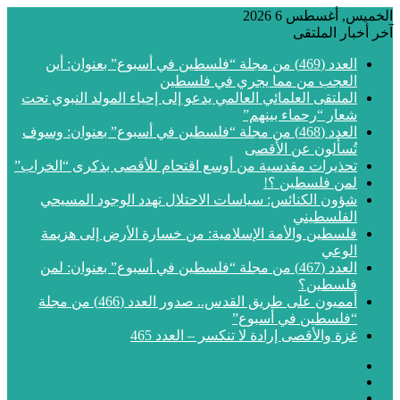
الخميس, أغسطس 6 2026
آخر أخبار الملتقى
العدد (469) من مجلة “فلسطين في أسبوع” بعنوان: أين
العجب من مما يجري في فلسطين
الملتقى العلمائي العالمي يدعو إلى إحياء المولد النبوي تحت
شعار “رحماء بينهم”
العدد (468) من مجلة “فلسطين في أسبوع” بعنوان: وسوف
تُسألون عن الأقصى
تحذيرات مقدسية من أوسع اقتحام للأقصى بذكرى “الخراب”
لمن فلسطين ؟!
شؤون الكنائس: سياسات الاحتلال تهدد الوجود المسيحي
الفلسطيني
فلسطين والأمة الإسلامية: من خسارة الأرض إلى هزيمة
الوعي
العدد (467) من مجلة “فلسطين في أسبوع” بعنوان: لمن
فلسطين؟
أمميون على طريق القدس.. صدور العدد (466) من مجلة
“فلسطين في أسبوع”
غزة والأقصى إرادة لا تنكسر – العدد 465
فيسبوك
‫X
‫YouTube