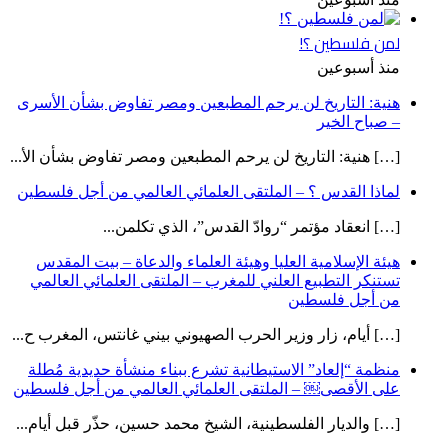
لمن فلسطين ؟!
منذ أسبوعين
هنية: التاريخ لن يرحم المطبعين ومصر تفاوض بشأن الأسرى
– صباح الخير
[…] هنية: التاريخ لن يرحم المطبعين ومصر تفاوض بشأن الأ...
لماذا القدس ؟ – الملتقى العلمائي العالمي من أجل فلسطين
[…] انعقاد مؤتمر “روادّ القدس”، الذي تكلمن...
هيئة الإسلامية العليا وهيئة العلماء والدعاة – بيت المقدس
تستنكر التطبيع العلني للمغرب – الملتقى العلمائي العالمي
من أجل فلسطين
[…] أيام، زار وزير الحرب الصهيوني بيني غانتس، المغرب ح...
منظمة “إلعاد” الاستيطانية تشرع ببناء منشأة حديدية مُطلة
على الأقصى￼ – الملتقى العلمائي العالمي من أجل فلسطين
[…] والديار الفلسطينية، الشيخ محمد حسين، حذّر قبل أيام...