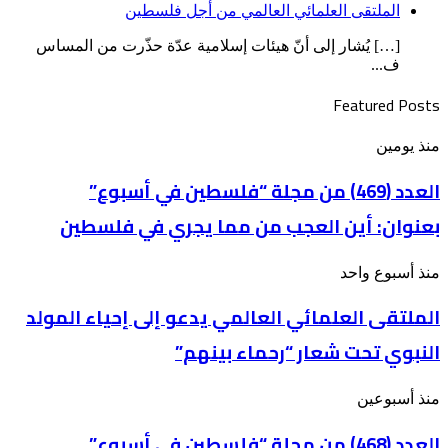
الملتقى العلمائي العالمي من أجل فلسطين
[…] يُشار إلى أنّ هيئات إسلامية عدّة حذّرت من المساس
ف...
Featured Posts
العدد
منذ يومين
(469)
من
العدد (469) من مجلة “فلسطين في أسبوع”
مجلة
بعنوان: أين العجب من مما يجري في فلسطين
“فلسطين
في
أسبوع”
الملتقى
منذ أسبوع واحد
بعنوان: أين
العلمائي
العجب
الملتقى العلمائي العالمي يدعو إلى إحياء المولد
العالمي
من
يدعو
مما
النبوي تحت شعار “رحماء بينهم”
إلى
يجري
إحياء
في
المولد
فلسطين
العدد
منذ أسبوعين
النبوي
(468)
تحت
من
العدد (468) من مجلة “فلسطين في أسبوع”
شعار