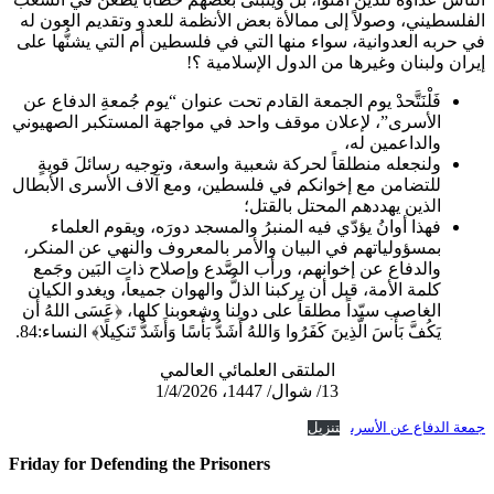
الفلسطيني، وصولاً إلى ممالأة بعض الأنظمة للعدو وتقديم العون له
في حربه العدوانية، سواء منها التي في فلسطين أم التي يشنُّها على
إيران ولبنان وغيرها من الدول الإسلامية ؟!
فَلْنَتَّحدْ يوم الجمعة القادم تحت عنوان “يوم جُمعةِ الدفاع عن
الأسرى”، لإعلان موقف واحد في مواجهة المستكبر الصهيوني
والداعمين له،
ولنجعله منطلقاً لحركة شعبية واسعة، وتوجيه رسائلَ قويةٍ
للتضامن مع إخوانكم في فلسطين، ومع آلاف الأسرى الأبطال
الذين يهددهم المحتل بالقتل؛
فهذا أوانُ يؤدّي فيه المنبرُ والمسجد دورَه، ويقوم العلماء
بمسؤولياتهم في البيان والأمر بالمعروف والنهي عن المنكر،
والدفاع عن إخوانهم، ورأب الصَّدع وإصلاح ذات البَين وجَمع
كلمة الأمة، قبل أن يركبنا الذلُّ والهوان جميعاً، ويغدو الكيان
الغاصب سيّداً مطلقاً على دولنا وشعوبنا كلها، ﴿عَسَى اللهُ أَن
يَكُفَّ بَأْسَ الَّذِينَ كَفَرُوا وَاللهُ أَشَدُّ بَأْسًا وَأَشَدُّ تَنكِيلًا﴾ النساء:84.
الملتقى العلمائي العالمي
13/ شوال/ 1447، 1/4/2026
جمعة الدفاع عن الأسرى
تنزيل
Friday for Defending the Prisoners