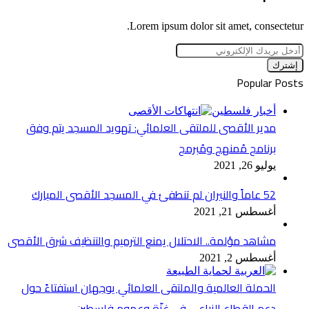
Lorem ipsum dolor sit amet, consectetur.
أدخل
بريدك
الإلكتروني
Popular Posts
أخبار فلسطين
مدير الأقصى للملتقى العلمائي: تهويد المسجد يتم وفق
برنامج مُمنهج ومُبرمج
يوليو 26, 2021
52 عاماً والنيران لم تنطفئ في المسجد الأقصى المبارك
أغسطس 21, 2021
مشاهد مؤلمة.. الاحتلال يمنع الترميم والتنظيف شرق الأقصى
أغسطس 2, 2021
الحملة العالمية والملتقى العلمائي يوجهان استفتاءً حول
دعم القطاع الزراعي في غزّة وعموم فلسطين