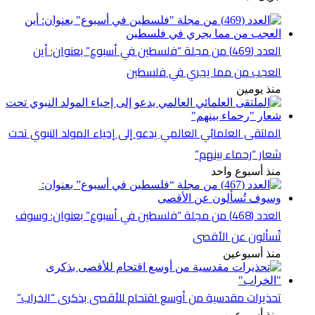
العدد (469) من مجلة “فلسطين في أسبوع” بعنوان: أين
العجب من مما يجري في فلسطين
منذ يومين
الملتقى العلمائي العالمي يدعو إلى إحياء المولد النبوي تحت
شعار “رحماء بينهم”
منذ أسبوع واحد
العدد (468) من مجلة “فلسطين في أسبوع” بعنوان: وسوف
تُسألون عن الأقصى
منذ أسبوعين
تحذيرات مقدسية من أوسع اقتحام للأقصى بذكرى “الخراب”
منذ أسبوعين