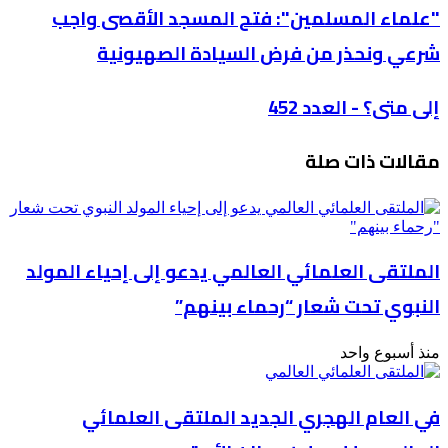
"علماء
"علماء المسلمين": فتح المسجد الأقصى واجب
المسلمين":
شرعي ونحذر من فرض السيادة الصهيونية
فتح
المسجد
الأقصى
إلى
إلى متى؟ - العدد 452
واجب
متى؟
شرعي
-
ونحذر
مقالات ذات صلة
العدد
من
452
فرض
السيادة
الصهيونية
الملتقى العلمائي العالمي يدعو إلى إحياء المولد
النبوي تحت شعار “رحماء بينهم”
منذ أسبوع واحد
في العام الهجري الجديد الملتقى العلمائي