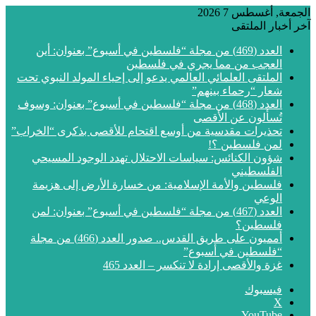
الجمعة, أغسطس 7 2026
آخر أخبار الملتقى
العدد (469) من مجلة “فلسطين في أسبوع” بعنوان: أين
العجب من مما يجري في فلسطين
الملتقى العلمائي العالمي يدعو إلى إحياء المولد النبوي تحت
شعار “رحماء بينهم”
العدد (468) من مجلة “فلسطين في أسبوع” بعنوان: وسوف
تُسألون عن الأقصى
تحذيرات مقدسية من أوسع اقتحام للأقصى بذكرى “الخراب”
لمن فلسطين ؟!
شؤون الكنائس: سياسات الاحتلال تهدد الوجود المسيحي
الفلسطيني
فلسطين والأمة الإسلامية: من خسارة الأرض إلى هزيمة
الوعي
العدد (467) من مجلة “فلسطين في أسبوع” بعنوان: لمن
فلسطين؟
أمميون على طريق القدس.. صدور العدد (466) من مجلة
“فلسطين في أسبوع”
غزة والأقصى إرادة لا تنكسر – العدد 465
فيسبوك
‫X
‫YouTube