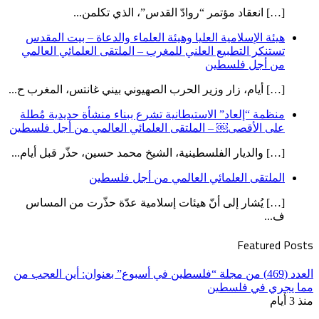
[…] انعقاد مؤتمر “روادّ القدس”، الذي تكلمن...
هيئة الإسلامية العليا وهيئة العلماء والدعاة – بيت المقدس
تستنكر التطبيع العلني للمغرب – الملتقى العلمائي العالمي
من أجل فلسطين
[…] أيام، زار وزير الحرب الصهيوني بيني غانتس، المغرب ح...
منظمة “إلعاد” الاستيطانية تشرع ببناء منشأة حديدية مُطلة
على الأقصى￼ – الملتقى العلمائي العالمي من أجل فلسطين
[…] والديار الفلسطينية، الشيخ محمد حسين، حذّر قبل أيام...
الملتقى العلمائي العالمي من أجل فلسطين
[…] يُشار إلى أنّ هيئات إسلامية عدّة حذّرت من المساس
ف...
Featured Posts
العدد (469) من مجلة “فلسطين في أسبوع” بعنوان: أين العجب من
مما يجري في فلسطين
منذ 3 أيام