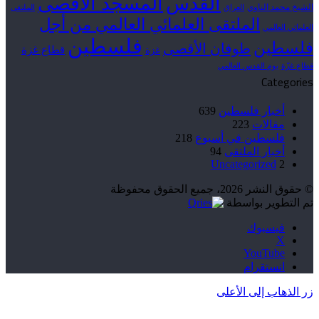
القدس
المسجد الأقصى
الشيخ محمد الناوي
العراق
الملتقى
الملتقى العلمائي العالمي من أجل
العلمائي العالمي
فلسطين
فلسطين
طوفان الأقصى
قطاع غزة
غزة
قطاع غزّة
يوم القدس العالمي
Categories
أخبار فلسطين
639
مقالات
223
فلسطين في أسبوع
218
أخبار الملتقى
94
Uncategorized
2
© حقوق النشر 2026، جميع الحقوق محفوظة
تم التطوير بواسطة
فيسبوك
‫X
‫YouTube
انستقرام
زر الذهاب إلى الأعلى