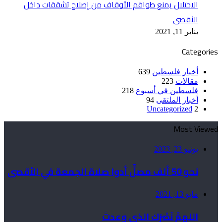
الاحتلال يمنع طواقم الأوقاف من إصلاح تشققات داخل
الأقصى
يناير 11, 2021
Categories
أخبار فلسطين
639
مقالات
223
فلسطين في أسبوع
218
أخبار الملتقى
94
Uncategorized
2
Most Viewed
يونيو 23, 2023
نحو 50 ألف مصلٍّ أدوا صلاة الجمعة في الأقصى
مايو 13, 2021
اللهمَّ نَصْرَك الذي وعدتَ