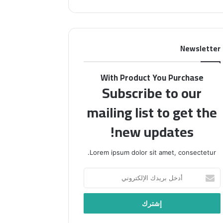
م
ن
ا
م
ئ
ج
ي
ل
Newsletter
ا
ة
ل
“
ع
ف
With Product You Purchase
ا
ل
Subscribe to our
ل
س
م
ط
mailing list to get the
ي
ي
ي
new updates!
ن
د
ف
ع
ي
Lorem ipsum dolor sit amet, consectetur.
و
أ
إ
س
أ
ل
ب
د
ى
و
خ
إ
ع
ل
ح
”
ب
ي
ب