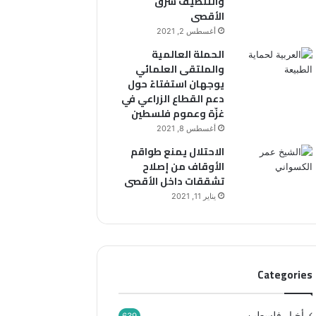
والتنظيف شرق
“
أ
الأقصى
ر
ق
ح
ص
أغسطس 2, 2021
م
ى
الحملة العالمية
ا
والملتقى العلمائي
ء
يوجهان استفتاءً حول
ب
دعم القطاع الزراعي في
ي
غزّة وعموم فلسطين
ن
أغسطس 8, 2021
ه
الاحتلال يمنع طواقم
م
الأوقاف من إصلاح
”
تشققات داخل الأقصى
يناير 11, 2021
Categories
أخبار فلسطين