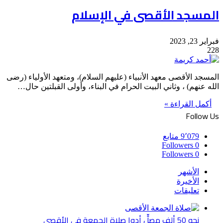
المسجد الأقصى في الإسلام
فبراير 23, 2023
228
المسجد الأقصى معهد الأنبياء (عليهم السلام)، ومتعهد الأولياء (رضى
الله عنهم) ، وثاني البيت الحرام في البناء، وأولى القبلتين حال…
أكمل القراءة »
Follow Us
9٬079
متابع
Followers
0
Followers
0
الأشهر
الأخيرة
تعليقات
نحو 50 ألف مصلٍّ أدوا صلاة الجمعة في الأقصى