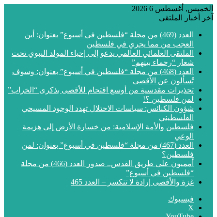
الخميس, أغسطس 6 2026
آخر أخبار الملتقى
العدد (469) من مجلة “فلسطين في أسبوع” بعنوان: أين
العجب من مما يجري في فلسطين
الملتقى العلمائي العالمي يدعو إلى إحياء المولد النبوي تحت
شعار “رحماء بينهم”
العدد (468) من مجلة “فلسطين في أسبوع” بعنوان: وسوف
تُسألون عن الأقصى
تحذيرات مقدسية من أوسع اقتحام للأقصى بذكرى “الخراب”
لمن فلسطين ؟!
شؤون الكنائس: سياسات الاحتلال تهدد الوجود المسيحي
الفلسطيني
فلسطين والأمة الإسلامية: من خسارة الأرض إلى هزيمة
الوعي
العدد (467) من مجلة “فلسطين في أسبوع” بعنوان: لمن
فلسطين؟
أمميون على طريق القدس.. صدور العدد (466) من مجلة
“فلسطين في أسبوع”
غزة والأقصى إرادة لا تنكسر – العدد 465
فيسبوك
‫X
‫YouTube