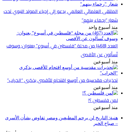
الملتقى العلمائي العالمي يدعو إلى إحياء المولد النبوي تحت
شعار “رحماء بينهم”
منذ أسبوع واحد
العدد (468) من مجلة “فلسطين في أسبوع” بعنوان: وسوف
تُسألون عن الأقصى
منذ أسبوعين
تحذيرات مقدسية من أوسع اقتحام للأقصى بذكرى “الخراب”
منذ أسبوعين
لمن فلسطين ؟!
منذ أسبوعين
هنية: التاريخ لن يرحم المطبعين ومصر تفاوض بشأن الأسرى
– صباح الخير