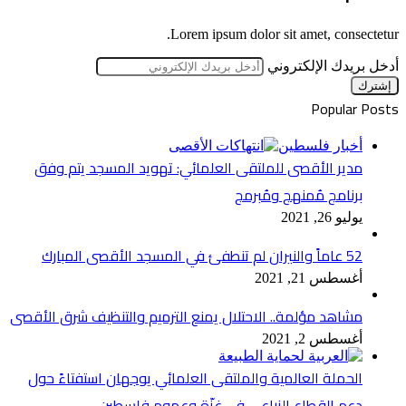
Lorem ipsum dolor sit amet, consectetur.
أدخل بريدك الإلكتروني
Popular Posts
أخبار فلسطين
مدير الأقصى للملتقى العلمائي: تهويد المسجد يتم وفق
برنامج مُمنهج ومُبرمج
يوليو 26, 2021
52 عاماً والنيران لم تنطفئ في المسجد الأقصى المبارك
أغسطس 21, 2021
مشاهد مؤلمة.. الاحتلال يمنع الترميم والتنظيف شرق الأقصى
أغسطس 2, 2021
الحملة العالمية والملتقى العلمائي يوجهان استفتاءً حول
دعم القطاع الزراعي في غزّة وعموم فلسطين