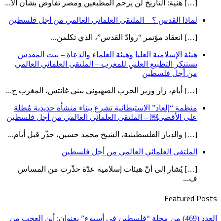
[…] هنية: التاريخ لن يرحم المطبعين ومصر تفاوض بشأن الأ...
لماذا القدس ؟ – الملتقى العلمائي العالمي من أجل فلسطين
[…] انعقاد مؤتمر “روادّ القدس”، الذي تكلمن...
هيئة الإسلامية العليا وهيئة العلماء والدعاة – بيت المقدس
تستنكر التطبيع العلني للمغرب – الملتقى العلمائي العالمي
من أجل فلسطين
[…] أيام، زار وزير الحرب الصهيوني بيني غانتس، المغرب ح...
منظمة “إلعاد” الاستيطانية تشرع ببناء منشأة حديدية مُطلة
على الأقصى￼ – الملتقى العلمائي العالمي من أجل فلسطين
[…] والديار الفلسطينية، الشيخ محمد حسين، حذّر قبل أيام...
الملتقى العلمائي العالمي من أجل فلسطين
[…] يُشار إلى أنّ هيئات إسلامية عدّة حذّرت من المساس
ف...
Featured Posts
العدد (469) من مجلة “فلسطين في أسبوع” بعنوان: أين العجب من