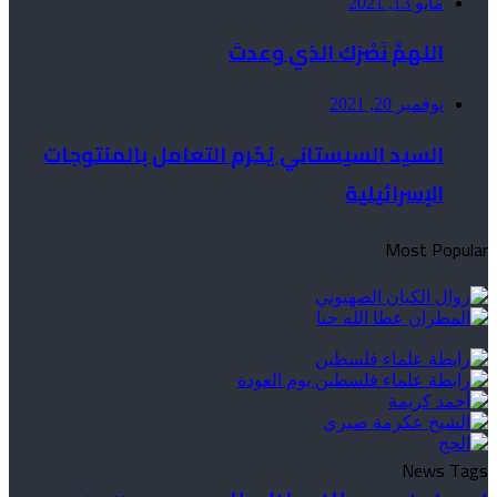
مايو 13, 2021
اللهمَّ نَصْرَك الذي وعدتَ
نوفمبر 20, 2021
السيد السيستاني يُحّرم التعامل بالمنتوجات
الإسرائيلية
Most Popular
News Tags