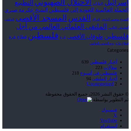
الاحتلال الصهيوني
إسرائيل
التطبيع
الإمارات
الحملة العالمية للعودة إلى فلسطين
الشيخ عكرمة صبري
القدس
المسجد الأقصى
الشيخ محمد الناوي
العراق
الملتقى
الملتقى العلمائي العالمي من أجل
العلمائي العالمي
فلسطين
فلسطين
طوفان الأقصى
قطاع غزة
غزة
قطاع غزّة
يوم القدس العالمي
Categories
أخبار فلسطين
639
مقالات
223
فلسطين في أسبوع
218
أخبار الملتقى
94
Uncategorized
2
© حقوق النشر 2026، جميع الحقوق محفوظة
تم التطوير بواسطة
فيسبوك
‫X
‫YouTube
انستقرام