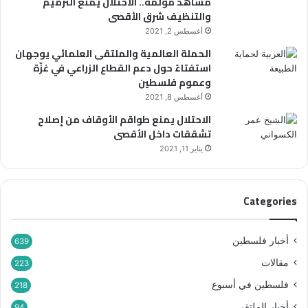
مشاهد مؤلمة.. الاحتلال يمنع الترميم
و
س
والتنظيف شرق الأقصى
ي
أ
أغسطس 2, 2021
ت
ل
ح
و
الحملة العالمية والملتقى العلمائي يوجهان
ت
ن
استفتاءً حول دعم القطاع الزراعي في غزّة
ش
ع
وعموم فلسطين
ع
ن
أغسطس 8, 2021
ا
ا
الاحتلال يمنع طواقم الأوقاف من إصلاح
ر
ل
تشققات داخل الأقصى
“
أ
ر
ق
يناير 11, 2021
ح
ص
م
ى
ا
Categories
ء
ب
ي
أخبار فلسطين
639
ن
مقالات
ه
223
م
فلسطين في أسبوع
218
”
أخبار الملتقى
94