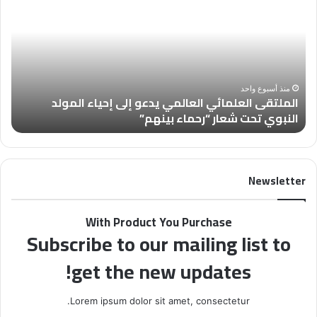
م
ع
ل
د
ت
د
ق
(
ى
4
ا
6
منذ أسبوع واحد
الملتقى العلمائي العالمي يدعو إلى إحياء المولد
ل
8
النبوي تحت شعار “رحماء بينهم”
ب
ع
)
ل
م
م
ن
ا
م
Newsletter
ئ
ج
ي
ل
ا
ة
With Product You Purchase
ل
“
Subscribe to our mailing list to
ع
ف
ا
ل
get the new updates!
ل
س
م
ط
ي
ي
Lorem ipsum dolor sit amet, consectetur.
ي
ن