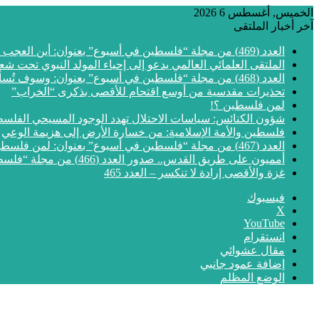
الخميس, أغسطس 6 2026
آخر أخبار الملتقى
العدد (469) من مجلة “فلسطين في أسبوع” بعنوان: أين العجب من مما يجري في فلسطين
الملتقى العلمائي العالمي يدعو إلى إحياء المولد النبوي تحت شع
العدد (468) من مجلة “فلسطين في أسبوع” بعنوان: وسوف تُسألون عن الأقصى
تحذيرات مقدسية من أوسع اقتحام للأقصى بذكرى “الخراب”
لمن فلسطين ؟!
شؤون الكنائس: سياسات الاحتلال تهدد الوجود المسيحي الفلس
فلسطين والأمة الإسلامية: من خسارة الأرض إلى هزيمة الوعي
العدد (467) من مجلة “فلسطين في أسبوع” بعنوان: لمن فلسطين؟
أمميون على طريق القدس.. صدور العدد (466) من مجلة “فلسطين في أسبوع”
غزة والأقصى إرادة لا تنكسر – العدد 465
فيسبوك
‫X
‫YouTube
انستقرام
مقال عشوائي
إضافة عمود جانبي
الوضع المظلم