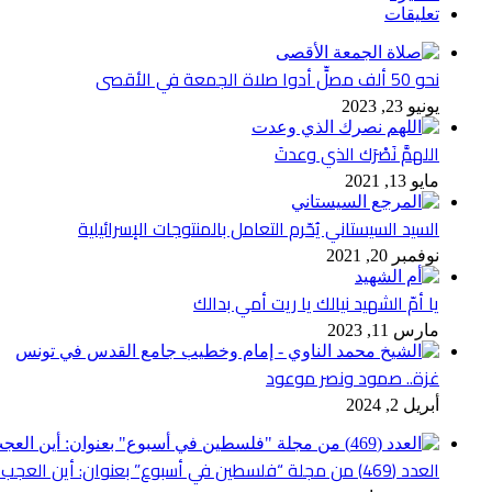
تعليقات
نحو 50 ألف مصلٍّ أدوا صلاة الجمعة في الأقصى
يونيو 23, 2023
اللهمَّ نَصْرَك الذي وعدتَ
مايو 13, 2021
السيد السيستاني يُحّرم التعامل بالمنتوجات الإسرائيلية
نوفمبر 20, 2021
يا أمّ الشهيد نيالك يا ريت أمي بدالك
مارس 11, 2023
غزة.. صمود ونصر موعود
أبريل 2, 2024
العدد (469) من مجلة “فلسطين في أسبوع” بعنوان: أين العجب من مما يجري في فلسطين