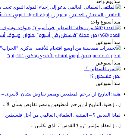
منذ يوم واحد
الملتقى العلمائي العالمي يدعو إلى إحياء المولد النبوي تحت شع
منذ أسبوع واحد
العدد (468) من مجلة “فلسطين في أسبوع” بعنوان: وسوف تُسألون عن الأقصى
منذ أسبوعين
تحذيرات مقدسية من أوسع اقتحام للأقصى بذكرى “الخراب”
منذ أسبوعين
لمن فلسطين ؟!
منذ أسبوعين
هنية: التاريخ لن يرحم المطبعين ومصر تفاوض بشأن الأسرى – ص
[…] هنية: التاريخ لن يرحم المطبعين ومصر تفاوض بشأن الأ...
لماذا القدس ؟ – الملتقى العلمائي العالمي من أجل فلسطين
[…] انعقاد مؤتمر “روادّ القدس”، الذي تكلمن...