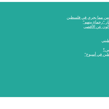
ار “رحماء بينهم”
طيني