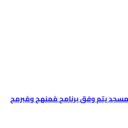
مسجد يتم وفق برنامج مُمنهج ومُبرمج