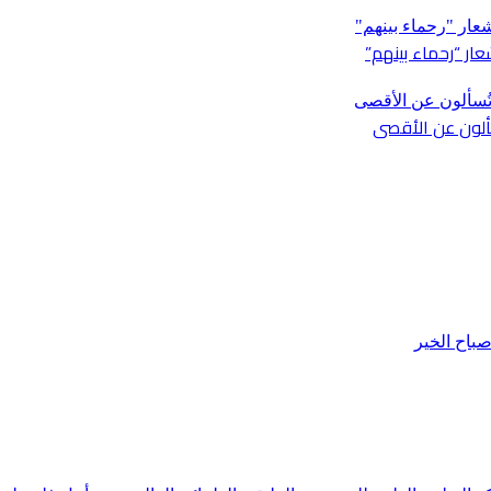
ار “رحماء بينهم”
باح الخير