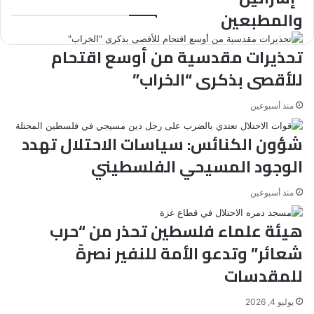
والمطبعين
والمطبعين
تحذيرات مقدسية من أوسع اقتحام
للأقصى بذكرى “الخراب”
منذ أسبوعين
شؤون الكنائس: سياسات الاحتلال تهدد
الوجود المسيحي الفلسطيني
منذ أسبوعين
هيئة علماء فلسطين تحذر من “حرب
شعائر” وتدعو الأمة للنفير نصرةً
للمقدسات
يوليو 4, 2026