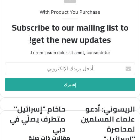
With Product You Purchase
Subscribe to our mailing list to
get the new updates!
Lorem ipsum dolor sit amet, consectetur.
أدخل
بريدك
الإلكتروني
الريسوني: أدعو
حاخام "إسرائيل"
الريسوني:
حاخام
أدعو
"إسرائيل"
علماء المسلمين
متطرف يصلّي في
علماء
متطرف
لمحاصرة
دبي
المسلمين
يصلّي
لمحاصرة
في
"إسرائيل"
مقالات ذات صلة
"إسرائيل"
دبي