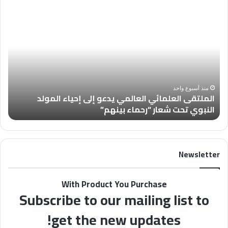
الملتقى
العد
العلمائي
العالمي
من
يدعو
مجل
إلى
“فل
إحياء
في
المولد
أسب
النبوي
بعن
منذ أسبوع واحد
الملتقى العلمائي العالمي يدعو إلى إحياء المولد
تحت
تُس
النبوي تحت شعار “رحماء بينهم”
ب
شعار
عن
“رحماء
الأ
بينهم”
Newsletter
With Product You Purchase
Subscribe to our mailing list to
get the new updates!