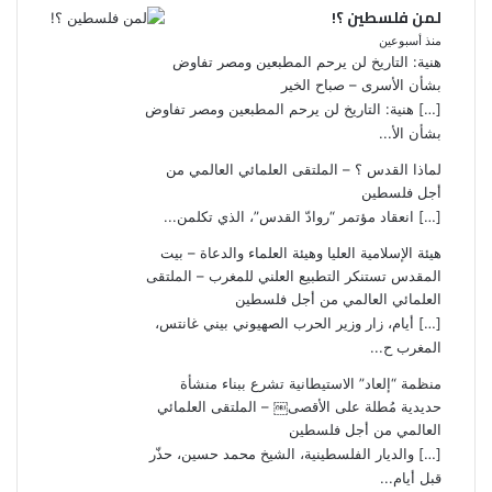
لمن فلسطين ؟!
منذ أسبوعين
هنية: التاريخ لن يرحم المطبعين ومصر تفاوض
بشأن الأسرى – صباح الخير
[…] هنية: التاريخ لن يرحم المطبعين ومصر تفاوض
بشأن الأ...
لماذا القدس ؟ – الملتقى العلمائي العالمي من
أجل فلسطين
[…] انعقاد مؤتمر “روادّ القدس”، الذي تكلمن...
هيئة الإسلامية العليا وهيئة العلماء والدعاة – بيت
المقدس تستنكر التطبيع العلني للمغرب – الملتقى
العلمائي العالمي من أجل فلسطين
[…] أيام، زار وزير الحرب الصهيوني بيني غانتس،
المغرب ح...
منظمة “إلعاد” الاستيطانية تشرع ببناء منشأة
حديدية مُطلة على الأقصى￼ – الملتقى العلمائي
العالمي من أجل فلسطين
[…] والديار الفلسطينية، الشيخ محمد حسين، حذّر
قبل أيام...