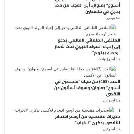
أسبوع” بعنوان: أين العجب من مما
يجري في فلسطين
منذ يومين
الملتقى العلمائي العالمي يدعو
إلى إحياء المولد النبوي تحت شعار
“رحماء بينهم”
منذ أسبوع واحد
العدد (468) من مجلة “فلسطين في
أسبوع” بعنوان: وسوف تُسألون عن
الأقصى
منذ أسبوعين
ت
حذيرات مقدسية من أوسع اقتحام
للأقصى بذكرى “الخراب”
منذ أسبوعين