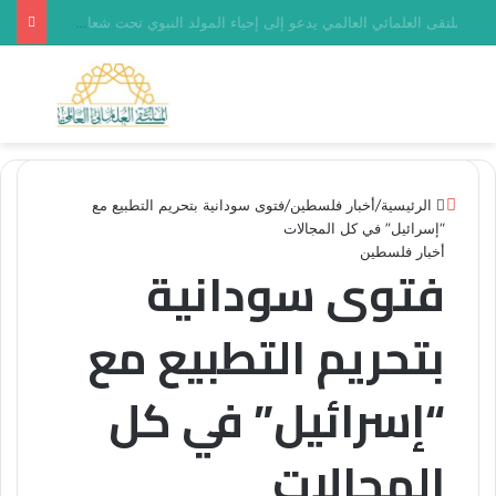
العدد (468) من مجلة “فلسطين في أسبوع” بعنوان: وسوف تُسألون عن الأقصى
القائمة
بحث 
إغلاق
الرئيسية
/
أخبار فلسطين
/
فتوى سودانية بتحريم التطبيع مع
“إسرائيل” في كل المجالات
أخبار فلسطين
فتوى سودانية
بتحريم التطبيع مع
“إسرائيل” في كل
المجالات