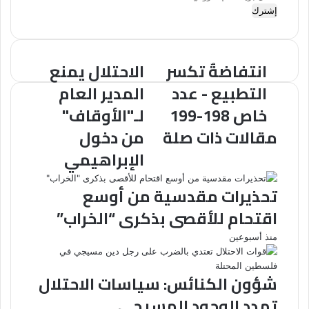
بريدك
الإلكتروني
انتفاضةٌ تكسر
الاحتلال يمنع
انتفاضةٌ
الاحتلال
تكسر
يمنع
التطبيع - عدد
المدير العام
التطبيع
المدير
خاص 198-199
لـ"الأوقاف"
-
العام
عدد
لـ"الأوقاف"
مقالات ذات صلة
من دخول
خاص
من
الإبراهيمي
198-
دخول
199
الإبراهيمي
تحذيرات مقدسية من أوسع
اقتحام للأقصى بذكرى “الخراب”
منذ أسبوعين
شؤون الكنائس: سياسات الاحتلال
تهدد الوجود المسيحي