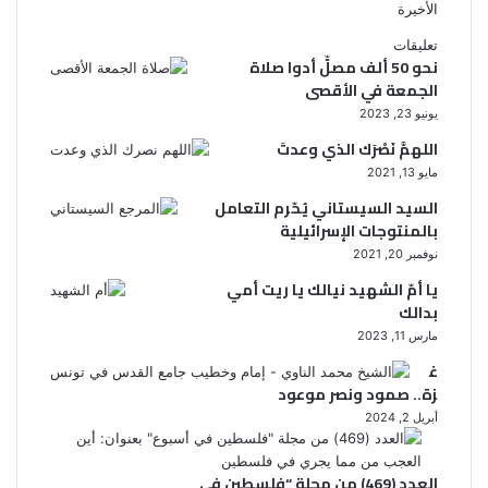
الأخيرة
تعليقات
نحو 50 ألف مصلٍّ أدوا صلاة
الجمعة في الأقصى
يونيو 23, 2023
اللهمَّ نَصْرَك الذي وعدتَ
مايو 13, 2021
السيد السيستاني يُحّرم التعامل
بالمنتوجات الإسرائيلية
نوفمبر 20, 2021
يا أمّ الشهيد نيالك يا ريت أمي
بدالك
مارس 11, 2023
غ
زة.. صمود ونصر موعود
أبريل 2, 2024
العدد (469) من مجلة “فلسطين في