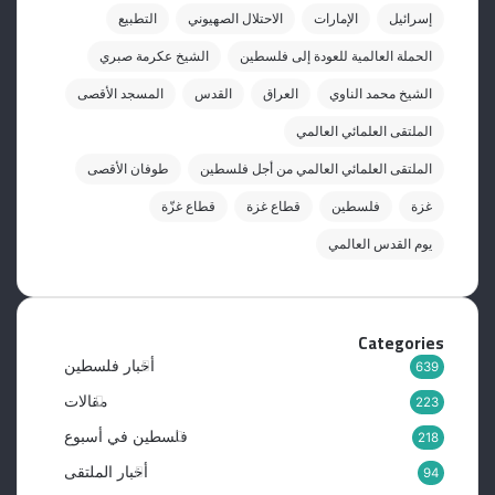
إسرائيل
الإمارات
الاحتلال الصهيوني
التطبيع
الحملة العالمية للعودة إلى فلسطين
الشيخ عكرمة صبري
الشيخ محمد الناوي
العراق
القدس
المسجد الأقصى
الملتقى العلمائي العالمي
الملتقى العلمائي العالمي من أجل فلسطين
طوفان الأقصى
غزة
فلسطين
قطاع غزة
قطاع غزّة
يوم القدس العالمي
Categories
أخبار فلسطين
639
مقالات
223
فلسطين في أسبوع
218
أخبار الملتقى
94