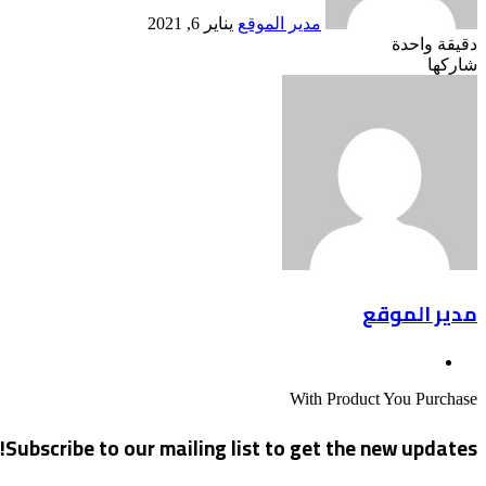
مدير الموقع
يناير 6, 2021
دقيقة واحدة
Odnoklassniki
‫X
لينكدإن
فيسبوك
بينتيريست
شاركها
Odnoklassniki
‫Pocket
‫X
طباعة
لينكدإن
فيسبوك
مشاركة
بينتيريست
عبر
البريد
مدير الموقع
موقع
الويب
With Product You Purchase
Subscribe to our mailing list to get the new updates!