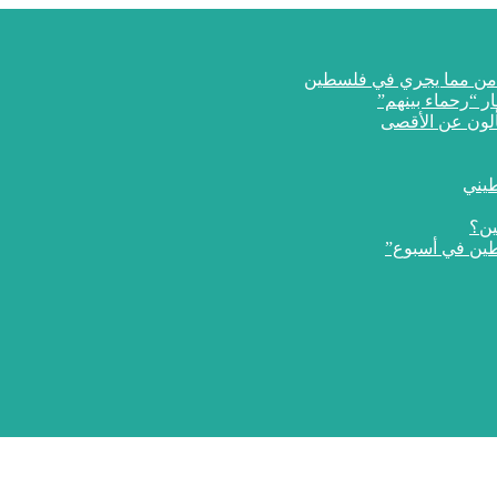
ار “رحماء بينهم”
طيني