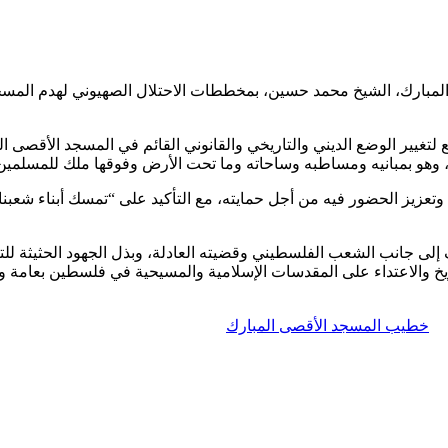
المبارك، الشيخ محمد حسين، بمخططات الاحتلال الصهيوني لهدم المسج
 له الثلاثاء 5-1-2021، عن الرفض القاطع لتغيير الوضع الديني والتاريخي والقانوني القائم في المس
ال، وهو بمبانيه ومساطبه وساحاته وما تحت الأرض وفوقها ملك للمسلمي
تعزيز الحضور فيه من أجل حمايته، مع التأكيد على “تمسك أبناء شعبن
إلى جانب الشعب الفلسطيني وقضيته العادلة، وبذل الجهود الحثيثة للتع
ريخ والاعتداء على المقدسات الإسلامية والمسيحية في فلسطين بعامة 
خطيب المسجد الأقصى المبارك