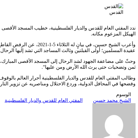
Odnoklassniki
‫X
لينكدإن
فيسبوك
بينتيريست
القدس
ندد المفتي العام للقدس والديار الفلسطينية، خطيب المسجد الأقصى 
الهيكل المزعوم مكانه.
وأعرب الشيخ حسين، في بيانٍ
عقيدة المسلمين؛ أولى القبلتين وثالث المساجد التي تشد إليها الرح
وحثّ على مضاعفة الجهود لشد الرحال إلى المسجد الأقصى المبارك، و
ثمن وتضحيات حتى يرث الله الأرض ومن عليها”.
وطالب المفتي العام للقدس والديار الفلسطينية أحرار العالم بالوقوف 
وفضحها في المحافل الدولية، وردع الاحتلال ومناصريه عن تزوير التا
الوسوم
الشيخ محمد حسين
المفتي العام للقدس والديار الفلسطينية
أرسل
بريدا
إلكترونيا