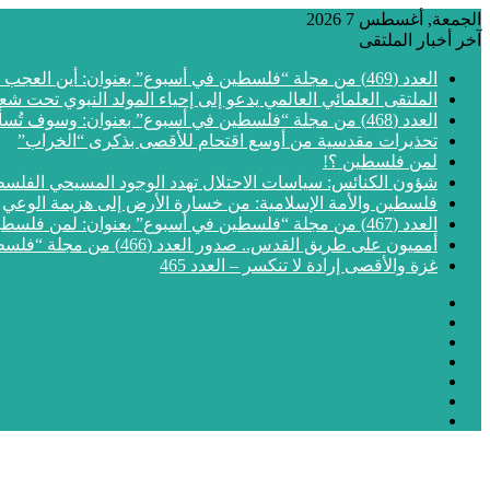
الجمعة, أغسطس 7 2026
آخر أخبار الملتقى
العدد (469) من مجلة “فلسطين في أسبوع” بعنوان: أين العجب من مما يجري في فلسطين
الملتقى العلمائي العالمي يدعو إلى إحياء المولد النبوي تحت شع
العدد (468) من مجلة “فلسطين في أسبوع” بعنوان: وسوف تُسألون عن الأقصى
تحذيرات مقدسية من أوسع اقتحام للأقصى بذكرى “الخراب”
لمن فلسطين ؟!
شؤون الكنائس: سياسات الاحتلال تهدد الوجود المسيحي الفلس
فلسطين والأمة الإسلامية: من خسارة الأرض إلى هزيمة الوعي
العدد (467) من مجلة “فلسطين في أسبوع” بعنوان: لمن فلسطين؟
أمميون على طريق القدس.. صدور العدد (466) من مجلة “فلسطين في أسبوع”
غزة والأقصى إرادة لا تنكسر – العدد 465
فيسبوك
‫X
‫YouTube
انستقرام
مقال
إضافة
عشوائي
الوضع
عمود
المظلم
جانبي