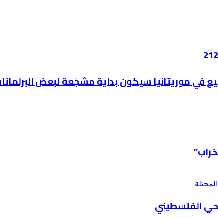
ع في موريتانيا سيكون بدايةً مشجّعة لبعض البرلمانات
خراب”
يحي الفلسطيني