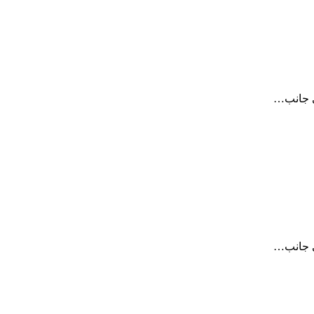
لى جانب…
لى جانب…