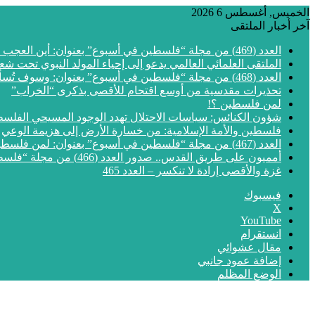
الخميس, أغسطس 6 2026
آخر أخبار الملتقى
العدد (469) من مجلة “فلسطين في أسبوع” بعنوان: أين العجب من مما يجري في فلسطين
الملتقى العلمائي العالمي يدعو إلى إحياء المولد النبوي تحت شع
العدد (468) من مجلة “فلسطين في أسبوع” بعنوان: وسوف تُسألون عن الأقصى
تحذيرات مقدسية من أوسع اقتحام للأقصى بذكرى “الخراب”
لمن فلسطين ؟!
شؤون الكنائس: سياسات الاحتلال تهدد الوجود المسيحي الفلس
فلسطين والأمة الإسلامية: من خسارة الأرض إلى هزيمة الوعي
العدد (467) من مجلة “فلسطين في أسبوع” بعنوان: لمن فلسطين؟
أمميون على طريق القدس.. صدور العدد (466) من مجلة “فلسطين في أسبوع”
غزة والأقصى إرادة لا تنكسر – العدد 465
فيسبوك
‫X
‫YouTube
انستقرام
مقال عشوائي
إضافة عمود جانبي
الوضع المظلم