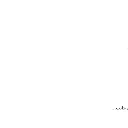
لى جانب…