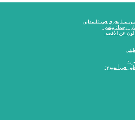
ار “رحماء بينهم”
طيني