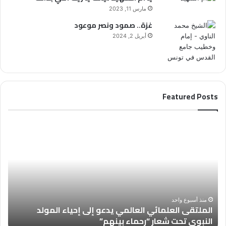
مارس 11, 2023
غزة.. صمود ونصر موعود
أبريل 2, 2024
Featured Posts
ا
ا
ل
ل
م
ع
ل
د
ت
د
ق
(
ى
4
ا
6
منذ أسبوع واحد
الملتقى العلمائي العالمي يدعو إلى إحياء المولد
ل
8
النبوي تحت شعار “رحماء بينهم”
ب
ع
)