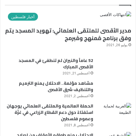
ي
ب
ك
ا
ع
ا
ء
ن
ل
أخبار فلسطين
ا
و
إ
ل
ا
مدير الأقصى للملتقى العلمائي: تهويد المسجد يتم
ل
م
ن
ك
وفق برنامج مُمنهج ومُبرمج
و
:
ت
يوليو 26, 2021
ل
ر
د
و
و
ا
س
52 عاماً والنيران لم تنطفئ في المسجد
ن
ل
و
الأقصى المبارك
ي
ن
ف
أغسطس 21, 2021
ب
تُ
مشاهد مؤلمة.. الاحتلال يمنع الترميم
و
س
والتنظيف شرق الأقصى
ي
أ
أغسطس 2, 2021
ت
ل
ح
و
الحملة العالمية والملتقى العلمائي يوجهان
ت
ن
استفتاءً حول دعم القطاع الزراعي في غزّة
ش
ع
وعموم فلسطين
ع
ن
أغسطس 8, 2021
ا
ا
الاحتلال يمنع طواقم الأوقاف من إصلاح
ر
ل