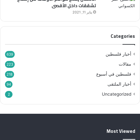
تشققات داخل الأقصى
“
أ
ر
ق
يناير 11, 2021
ح
ص
م
ى
ا
Categories
ء
ب
ي
أخبار فلسطين
639
ن
مقالات
ه
223
م
فلسطين في أسبوع
218
”
أخبار الملتقى
94
Uncategorized
2
Most Viewed