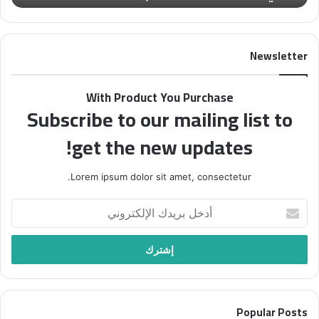
ل
م
م
ن
ا
م
Newsletter
ئ
ج
ي
ل
ا
ة
With Product You Purchase
ل
“
Subscribe to our mailing list to
ع
ف
ا
ل
get the new updates!
ل
س
م
ط
ي
ي
Lorem ipsum dolor sit amet, consectetur.
ي
ن
د
ف
أ
ع
ي
د
و
أ
خ
إ
س
ل
ل
ب
ب
ى
و
ر
إ
ع
ي
ح
”
Popular Posts
د