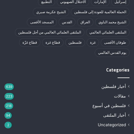
إسرائيل
الإمارات
الاحتلال الصهيوني
التطبيع
الحملة العالمية للعودة إلى فلسطين
الشيخ عكرمة صبري
الشيخ محمد الناوي
العراق
القدس
المسجد الأقصى
الملتقى العلمائي العالمي
الملتقى العلمائي العالمي من أجل فلسطين
طوفان الأقصى
غزة
فلسطين
قطاع غزة
قطاع غزّة
يوم القدس العالمي
Categories
أخبار فلسطين
639
مقالات
223
فلسطين في أسبوع
218
أخبار الملتقى
94
Uncategorized
2