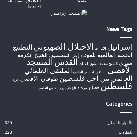
News Tags
الاحتلال الصهيوني
إسرائيل
التطبيع
الإمارات
الحملة العالمية للعودة إلى فلسطين
الشيخ عكرمة
القدس
المسجد
صبري
الشيخ محمد الناوي
العراق
الأقصى
الملتقى العلمائي
الملتقى العلمائي العالمي
العالمي من أجل فلسطين
طوفان الأقصى
غزة
فلسطين
قطاع غزة
قطاع غزّة
يوم القدس العالمي
Categories
أخبار فلسطين
639
مقالات
223