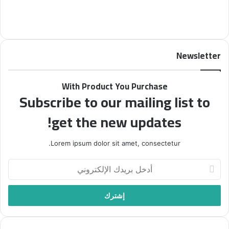
Newsletter
With Product You Purchase
Subscribe to our mailing list to
get the new updates!
Lorem ipsum dolor sit amet, consectetur.
أ
د
خ
ل
ب
ر
ي