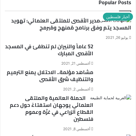
Popular Posts
د
ك
أخبار فلسطين
مدير الأقصى للملتقى العلمائي: تهويد
ا
ل
المسجد يتم وفق برنامج مُمنهج ومُبرمج
إ
يوليو 26, 2021
ل
52 عاماً والنيران لم تنطفئ في المسجد
ك
ت
الأقصى المبارك
ر
و
أغسطس 21, 2021
ن
مشاهد مؤلمة.. الاحتلال يمنع الترميم
ي
والتنظيف شرق الأقصى
أغسطس 2, 2021
الحملة العالمية والملتقى
العلمائي يوجهان استفتاءً حول دعم
القطاع الزراعي في غزّة وعموم
فلسطين
أغسطس 8, 2021