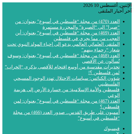
الإثنين, أغسطس 10 2026
آخر أخبار الملتقى
العدد (470) من مجلة “فلسطين في أسبوع” بعنوان: من
“صبرا” إلى “الصبرة” والمجزرة مستمرة
العدد (469) من مجلة “فلسطين في أسبوع” بعنوان: أين
العجب من مما يجري في فلسطين
الملتقى العلمائي العالمي يدعو إلى إحياء المولد النبوي تحت
شعار “رحماء بينهم”
العدد (468) من مجلة “فلسطين في أسبوع” بعنوان: وسوف
تُسألون عن الأقصى
تحذيرات مقدسية من أوسع اقتحام للأقصى بذكرى “الخراب”
لمن فلسطين ؟!
شؤون الكنائس: سياسات الاحتلال تهدد الوجود المسيحي
الفلسطيني
فلسطين والأمة الإسلامية: من خسارة الأرض إلى هزيمة
الوعي
العدد (467) من مجلة “فلسطين في أسبوع” بعنوان: لمن
فلسطين؟
أمميون على طريق القدس.. صدور العدد (466) من مجلة
“فلسطين في أسبوع”
فيسبوك
‫X