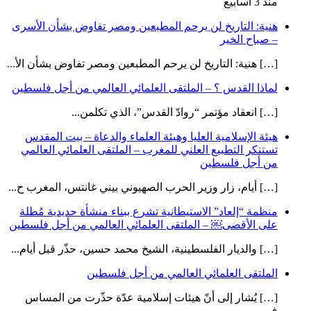
منذ 3 أسابيع
هنية: التاريخ لن يرحم المطبعين ومصر تفاوض بشأن الأسرى
– صباح الخير
[…] هنية: التاريخ لن يرحم المطبعين ومصر تفاوض بشأن الأ...
لماذا القدس ؟ – الملتقى العلمائي العالمي من أجل فلسطين
[…] انعقاد مؤتمر “روادّ القدس”، الذي تكلمن...
هيئة الإسلامية العليا وهيئة العلماء والدعاة – بيت المقدس
تستنكر التطبيع العلني للمغرب – الملتقى العلمائي العالمي
من أجل فلسطين
[…] أيام، زار وزير الحرب الصهيوني بيني غانتس، المغرب ح...
منظمة “إلعاد” الاستيطانية تشرع ببناء منشأة حديدية مُطلة
على الأقصى￼ – الملتقى العلمائي العالمي من أجل فلسطين
[…] والديار الفلسطينية، الشيخ محمد حسين، حذّر قبل أيام...
الملتقى العلمائي العالمي من أجل فلسطين
[…] يُشار إلى أنّ هيئات إسلامية عدّة حذّرت من المساس
ف...