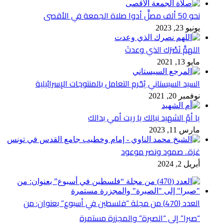
نحو 50 ألف مصلٍّ أدوا صلاة الجمعة في الأقصى
يونيو 23, 2023
اللهمَّ نَصْرَك الذي وعدتَ
مايو 13, 2021
السيد السيستاني يُحّرم التعامل بالمنتوجات الإسرائيلية
نوفمبر 20, 2021
يا أمّ الشهيد نيالك يا ريت أمي بدالك
مارس 11, 2023
غزة.. صمود ونصر موعود
أبريل 2, 2024
العدد (470) من مجلة “فلسطين في أسبوع” بعنوان: من
“صبرا” إلى “الصبرة” والمجزرة مستمرة