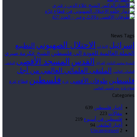
News Tags
الاحتلال الصهيوني
إسرائيل
التطبيع
الإمارات
الحملة العالمية للعودة إلى فلسطين
الشيخ عكرمة صبري
القدس
المسجد الأقصى
الشيخ محمد الناوي
العراق
الملتقى
الملتقى العلمائي العالمي من أجل
العلمائي العالمي
فلسطين
فلسطين
طوفان الأقصى
قطاع غزة
غزة
قطاع غزّة
يوم القدس العالمي
Categories
أخبار فلسطين
639
مقالات
223
فلسطين في أسبوع
219
أخبار الملتقى
94
Uncategorized
2