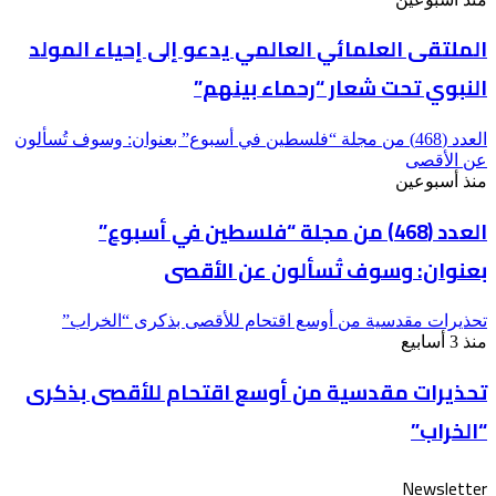
الملتقى العلمائي العالمي يدعو إلى إحياء المولد
النبوي تحت شعار “رحماء بينهم”
العدد (468) من مجلة “فلسطين في أسبوع” بعنوان: وسوف تُسألون
عن الأقصى
منذ أسبوعين
العدد (468) من مجلة “فلسطين في أسبوع”
بعنوان: وسوف تُسألون عن الأقصى
تحذيرات مقدسية من أوسع اقتحام للأقصى بذكرى “الخراب”
منذ 3 أسابيع
تحذيرات مقدسية من أوسع اقتحام للأقصى بذكرى
“الخراب”
Newsletter