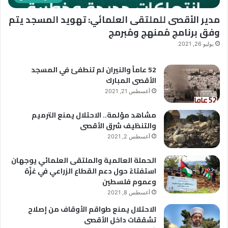
ع
و
مدير الأقصى للملتقى العلمائي: تهويد المسجد يتم
ج
ي
وفق برنامج مُمنهج ومُبرمج
ب
ت
م
ح
يوليو 26, 2021
ن
ت
م
ش
52 عاماً والنيران لم تنطفئ في المسجد
م
ع
الأقصى المبارك
ا
ا
أغسطس 21, 2021
ي
ر
ج
“
مشاهد مؤلمة.. الاحتلال يمنع الترميم
ر
ر
والتنظيف شرق الأقصى
ي
ح
أغسطس 2, 2021
ف
م
ي
ا
الحملة العالمية والملتقى العلمائي يوجهان
ف
ء
استفتاءً حول دعم القطاع الزراعي في غزّة
ل
ب
وعموم فلسطين
س
ي
ط
ن
أغسطس 8, 2021
ي
ه
الاحتلال يمنع طواقم الأوقاف من إصلاح
ن
م
تشققات داخل الأقصى
”