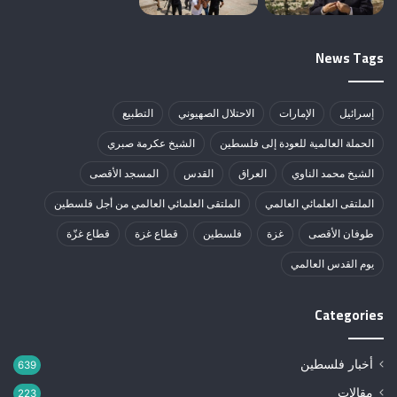
News Tags
إسرائيل
الإمارات
الاحتلال الصهيوني
التطبيع
الحملة العالمية للعودة إلى فلسطين
الشيخ عكرمة صبري
الشيخ محمد الناوي
العراق
القدس
المسجد الأقصى
الملتقى العلمائي العالمي
الملتقى العلمائي العالمي من أجل فلسطين
طوفان الأقصى
غزة
فلسطين
قطاع غزة
قطاع غزّة
يوم القدس العالمي
Categories
أخبار فلسطين
639
مقالات
223