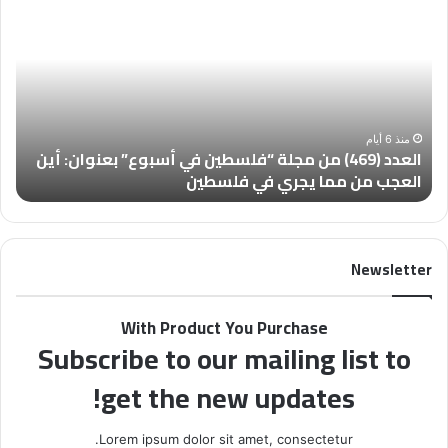
ل
ل
ع
م
د
ل
د
ت
(
ق
4
ى
6
ا
منذ 6 أيام
العدد (469) من مجلة “فلسطين في أسبوع” بعنوان: أين
ا
9
ل
العجب من مما يجري في فلسطين
ا
)
ع
م
ل
ن
م
م
ا
Newsletter
ج
ئ
ل
ي
ة
ا
With Product You Purchase
“
ل
Subscribe to our mailing list to
ف
ع
ل
ا
get the new updates!
س
ل
ط
م
ي
ي
Lorem ipsum dolor sit amet, consectetur.