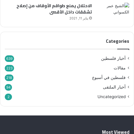
الاحتلال يمنع طواقم الأوقاف من إصلاح
ي
تشققات داخل الأقصى
ج
ر
يناير 11, 2021
ي
ف
ي
Categories
ف
ل
س
أخبار فلسطين
639
ط
مقالات
ي
223
ن
فلسطين في أسبوع
218
أخبار الملتقى
94
Uncategorized
2
Most Viewed