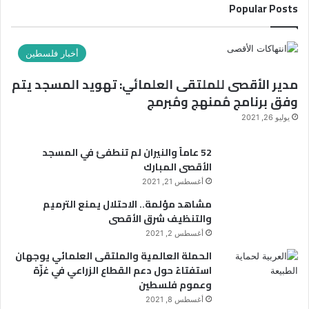
”
Popular Posts
د
ب
ك
ع
ا
ن
ل
أخبار فلسطين
و
إ
ا
مدير الأقصى للملتقى العلمائي: تهويد المسجد يتم
ل
ن
ك
وفق برنامج مُمنهج ومُبرمج
:
ت
يوليو 26, 2021
ر
أ
و
ي
52 عاماً والنيران لم تنطفئ في المسجد
ن
ن
الأقصى المبارك
ي
ا
أغسطس 21, 2021
ل
مشاهد مؤلمة.. الاحتلال يمنع الترميم
ع
والتنظيف شرق الأقصى
ج
أغسطس 2, 2021
ب
م
الحملة العالمية والملتقى العلمائي يوجهان
ن
استفتاءً حول دعم القطاع الزراعي في غزّة
م
وعموم فلسطين
م
أغسطس 8, 2021
ا