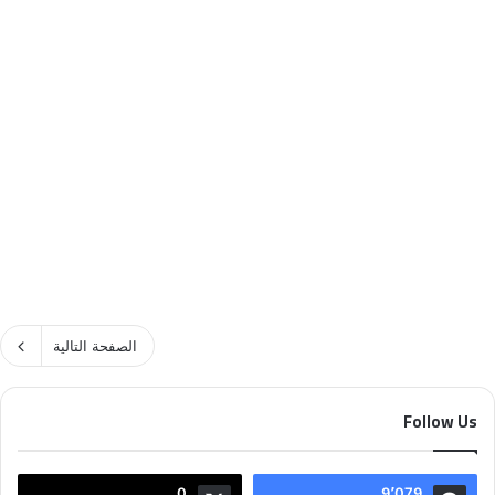
وداعاً أنيس فلسطين – العدد
220
مارس 1, 2021
142
الصفحة التالية
Follow Us
0
9٬079