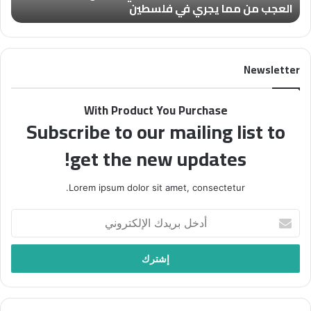
العجب من مما يجري في فلسطين
)
م
ن
م
Newsletter
ج
ل
ة
With Product You Purchase
“
Subscribe to our mailing list to
ف
ل
get the new updates!
س
ط
ي
Lorem ipsum dolor sit amet, consectetur.
ن
ف
أ
ي
د
أ
خ
س
ل
ب
ب
و
ر
ع
ي