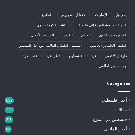
إسرائيل
الإمارات
الاحتلال الصهيوني
التطبيع
الحملة العالمية للعودة إلى فلسطين
الشيخ عكرمة صبري
الشيخ محمد الناوي
العراق
القدس
المسجد الأقصى
الملتقى العلمائي العالمي
الملتقى العلمائي العالمي من أجل فلسطين
طوفان الأقصى
غزة
فلسطين
قطاع غزة
قطاع غزّة
يوم القدس العالمي
Categories
أخبار فلسطين
639
مقالات
223
فلسطين في أسبوع
218
أخبار الملتقى
94