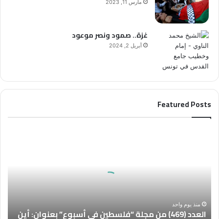
مارس 11, 2023
غزة.. صمود ونصر موعود
أبريل 2, 2024
Featured Posts
ا
ل
ع
د
د
(
4
6
منذ يوم واحد
العدد (469) من مجلة “فلسطين في أسبوع” بعنوان: أين
9