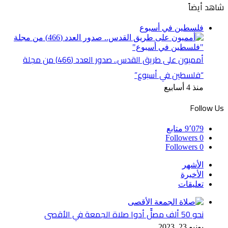
شاهد أيضاً
إغلاق
فلسطين في أسبوع
أمميون على طريق القدس.. صدور العدد (466) من مجلة
“فلسطين في أسبوع”
منذ 4 أسابيع
Follow Us
9٬079
متابع
Followers
0
Followers
0
الأشهر
الأخيرة
تعليقات
نحو 50 ألف مصلٍّ أدوا صلاة الجمعة في الأقصى
يونيو 23, 2023