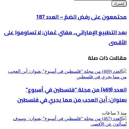
بريدك
الإلكتروني
مجتمعون
مجتمعون على رفض الضمّ – العدد 187
على
رفض
بعد
بعد التطبيع الإماراتي.. مفتي عُمان: لا تساوموا على
الضمّ
التطبيع
–
الأقصى
الإماراتي..
العدد
مفتي
187
عُمان:
مقالات ذات صلة
لا
تساوموا
على
الأقصى
العدد (469) من مجلة “فلسطين في أسبوع”
بعنوان: أين العجب من مما يجري في فلسطين
منذ 3 ساعات