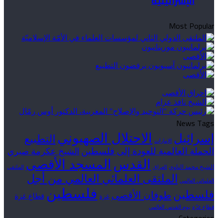
الإسرائيلية
Most Popular
News Tags
الاحتلال الصهيوني
إسرائيل
التطبيع
الإمارات
الحملة العالمية للعودة إلى فلسطين
الشيخ عكرمة صبري
القدس
المسجد الأقصى
الشيخ محمد الناوي
العراق
الملتقى
الملتقى العلمائي العالمي من أجل
العلمائي العالمي
فلسطين
فلسطين
طوفان الأقصى
قطاع غزة
غزة
قطاع غزّة
يوم القدس العالمي