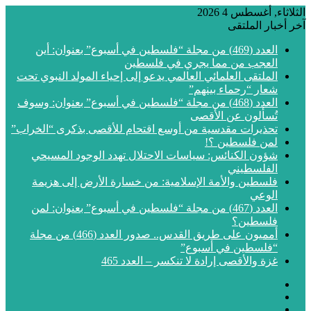
الثلاثاء, أغسطس 4 2026
آخر أخبار الملتقى
العدد (469) من مجلة “فلسطين في أسبوع” بعنوان: أين
العجب من مما يجري في فلسطين
الملتقى العلمائي العالمي يدعو إلى إحياء المولد النبوي تحت
شعار “رحماء بينهم”
العدد (468) من مجلة “فلسطين في أسبوع” بعنوان: وسوف
تُسألون عن الأقصى
تحذيرات مقدسية من أوسع اقتحام للأقصى بذكرى “الخراب”
لمن فلسطين ؟!
شؤون الكنائس: سياسات الاحتلال تهدد الوجود المسيحي
الفلسطيني
فلسطين والأمة الإسلامية: من خسارة الأرض إلى هزيمة
الوعي
العدد (467) من مجلة “فلسطين في أسبوع” بعنوان: لمن
فلسطين؟
أمميون على طريق القدس.. صدور العدد (466) من مجلة
“فلسطين في أسبوع”
غزة والأقصى إرادة لا تنكسر – العدد 465
فيسبوك
‫X
‫YouTube