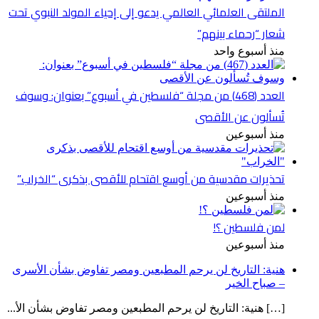
الملتقى العلمائي العالمي يدعو إلى إحياء المولد النبوي تحت
شعار “رحماء بينهم”
منذ أسبوع واحد
العدد (468) من مجلة “فلسطين في أسبوع” بعنوان: وسوف
تُسألون عن الأقصى
منذ أسبوعين
تحذيرات مقدسية من أوسع اقتحام للأقصى بذكرى “الخراب”
منذ أسبوعين
لمن فلسطين ؟!
منذ أسبوعين
هنية: التاريخ لن يرحم المطبعين ومصر تفاوض بشأن الأسرى
– صباح الخير
[…] هنية: التاريخ لن يرحم المطبعين ومصر تفاوض بشأن الأ...