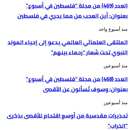
من
العدد (469) من مجلة “فلسطين في أسبوع”
مجلة
بعنوان: أين العجب من مما يجري في فلسطين
“فلسطين
في
أسبوع”
الملتقى
منذ أسبوع واحد
بعنوان: أين
العلمائي
العجب
الملتقى العلمائي العالمي يدعو إلى إحياء المولد
العالمي
من
يدعو
مما
النبوي تحت شعار “رحماء بينهم”
إلى
يجري
إحياء
في
المولد
فلسطين
العدد
منذ أسبوعين
النبوي
(468)
تحت
من
العدد (468) من مجلة “فلسطين في أسبوع”
شعار
مجلة
“رحماء
بعنوان: وسوف تُسألون عن الأقصى
“فلسطين
بينهم”
في
أسبوع”
تحذيرات
منذ أسبوعين
بعنوان: وسوف
مقدسية
تُسألون
تحذيرات مقدسية من أوسع اقتحام للأقصى بذكرى
من
عن
أوسع
الأقصى
“الخراب”
اقتحام
للأقصى