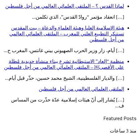
لماذا القدس ؟ – الملتقى العلمائي العالمي من أجل فلسطين
[…] انعقاد مؤتمر “روادّ القدس”، الذي تكلمن...
هيئة الإسلامية العليا وهيئة العلماء والدعاة – بيت المقدس
تستنكر التطبيع العلني للمغرب – الملتقى العلمائي العالمي
من أجل فلسطين
[…] أيام، زار وزير الحرب الصهيوني بيني غانتس، المغرب ح...
منظمة “إلعاد” الاستيطانية تشرع ببناء منشأة حديدية مُطلة
على الأقصى￼ – الملتقى العلمائي العالمي من أجل فلسطين
[…] والديار الفلسطينية، الشيخ محمد حسين، حذّر قبل أيام...
الملتقى العلمائي العالمي من أجل فلسطين
[…] يُشار إلى أنّ هيئات إسلامية عدّة حذّرت من المساس
ف...
Featured Posts
العدد
منذ 3 ساعات
(469)